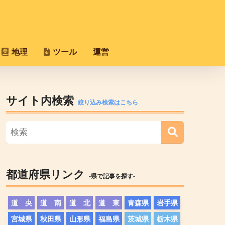
地理
ツール
運営
サイト内検索
絞り込み検索はこちら
都道府県リンク
-県で記事を探す-
道 央
道 南
道 北
道 東
青森県
岩手県
宮城県
秋田県
山形県
福島県
茨城県
栃木県