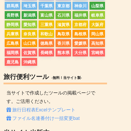
群馬県
埼玉県
千葉県
東京都
神奈川
山梨県
長野県
新潟県
富山県
石川県
福井県
岐阜県
静岡県
愛知県
三重県
滋賀県
京都府
大阪府
兵庫県
奈良県
和歌山
鳥取県
島根県
岡山県
広島県
山口県
徳島県
香川県
愛媛県
高知県
福岡県
佐賀県
長崎県
熊本県
大分県
宮崎県
鹿児島
沖縄県
旅行便利ツール
-無料！当サイト製-
当サイトで作成したツールの掲載ページで
す。ご活用ください。
旅行日程表Excelテンプレート
ファイル名連番付け一括変更bat