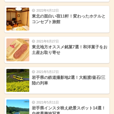
2022年4月12日
東北の面白い宿11軒！変わったホテルと
コンセプト旅館
2021年8月27日
東北地方オススメ銘菓7選！和洋菓子をお
土産お取り寄せ
2021年5月17日
岩手県の鉄道撮影地2選！大船渡/釜石/三
陸の列車
2021年5月11日
岩手県インスタ映え絶景スポット14選！
自然景勝地写真