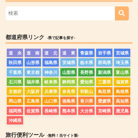
都道府県リンク
-県で記事を探す-
道 央
道 南
道 北
道 東
青森県
岩手県
宮城県
秋田県
山形県
福島県
茨城県
栃木県
群馬県
埼玉県
千葉県
東京都
神奈川
山梨県
長野県
新潟県
富山県
石川県
福井県
岐阜県
静岡県
愛知県
三重県
滋賀県
京都府
大阪府
兵庫県
奈良県
和歌山
鳥取県
島根県
岡山県
広島県
山口県
徳島県
香川県
愛媛県
高知県
福岡県
佐賀県
長崎県
熊本県
大分県
宮崎県
鹿児島
沖縄県
旅行便利ツール
-無料！当サイト製-