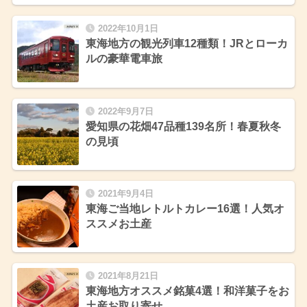
2022年10月1日
東海地方の観光列車12種類！JRとローカ
ルの豪華電車旅
2022年9月7日
愛知県の花畑47品種139名所！春夏秋冬
の見頃
2021年9月4日
東海ご当地レトルトカレー16選！人気オ
ススメお土産
2021年8月21日
東海地方オススメ銘菓4選！和洋菓子をお
土産お取り寄せ