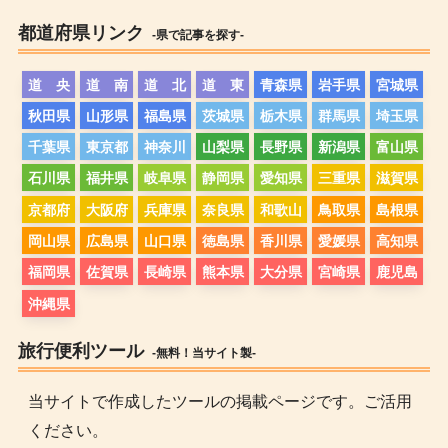
都道府県リンク
-県で記事を探す-
道 央
道 南
道 北
道 東
青森県
岩手県
宮城県
秋田県
山形県
福島県
茨城県
栃木県
群馬県
埼玉県
千葉県
東京都
神奈川
山梨県
長野県
新潟県
富山県
石川県
福井県
岐阜県
静岡県
愛知県
三重県
滋賀県
京都府
大阪府
兵庫県
奈良県
和歌山
鳥取県
島根県
岡山県
広島県
山口県
徳島県
香川県
愛媛県
高知県
福岡県
佐賀県
長崎県
熊本県
大分県
宮崎県
鹿児島
沖縄県
旅行便利ツール
-無料！当サイト製-
当サイトで作成したツールの掲載ページです。ご活用
ください。