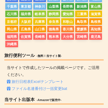
千葉県
東京都
神奈川
山梨県
長野県
新潟県
富山県
石川県
福井県
岐阜県
静岡県
愛知県
三重県
滋賀県
京都府
大阪府
兵庫県
奈良県
和歌山
鳥取県
島根県
岡山県
広島県
山口県
徳島県
香川県
愛媛県
高知県
福岡県
佐賀県
長崎県
熊本県
大分県
宮崎県
鹿児島
沖縄県
旅行便利ツール
-無料！当サイト製-
当サイトで作成したツールの掲載ページです。ご活用
ください。
旅行日程表Excelテンプレート
ファイル名連番付け一括変更bat
当サイト出版本
-Amazonで販売中-