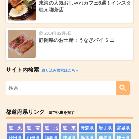
東海の人気おしゃれカフェ6選！インスタ
映え喫茶店
2014年12月6日
静岡県のお土産：うなぎパイ ミニ
サイト内検索
絞り込み検索はこちら
都道府県リンク
-県で記事を探す-
道 央
道 南
道 北
道 東
青森県
岩手県
宮城県
秋田県
山形県
福島県
茨城県
栃木県
群馬県
埼玉県