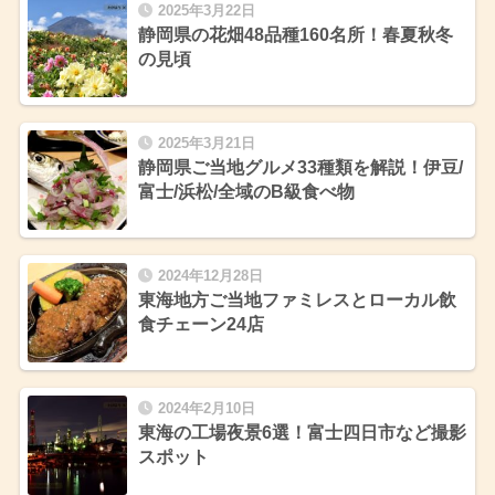
2025年3月22日
静岡県の花畑48品種160名所！春夏秋冬
の見頃
2025年3月21日
静岡県ご当地グルメ33種類を解説！伊豆/
富士/浜松/全域のB級食べ物
2024年12月28日
東海地方ご当地ファミレスとローカル飲
食チェーン24店
2024年2月10日
東海の工場夜景6選！富士四日市など撮影
スポット