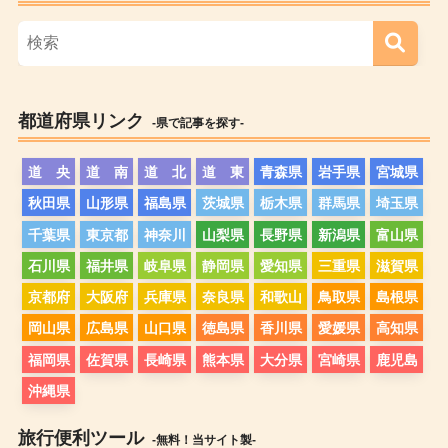
都道府県リンク
-県で記事を探す-
道 央
道 南
道 北
道 東
青森県
岩手県
宮城県
秋田県
山形県
福島県
茨城県
栃木県
群馬県
埼玉県
千葉県
東京都
神奈川
山梨県
長野県
新潟県
富山県
石川県
福井県
岐阜県
静岡県
愛知県
三重県
滋賀県
京都府
大阪府
兵庫県
奈良県
和歌山
鳥取県
島根県
岡山県
広島県
山口県
徳島県
香川県
愛媛県
高知県
福岡県
佐賀県
長崎県
熊本県
大分県
宮崎県
鹿児島
沖縄県
旅行便利ツール
-無料！当サイト製-