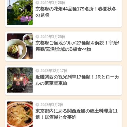
2024年3月26日
京都府の花畑44品種179名所！春夏秋冬
の見頃
2024年3月25日
京都府ご当地グルメ27種類を解説！宇治/
舞鶴/宮津/全域のB級食べ物
2023年12月17日
近畿関西の観光列車17種類！JRとローカ
ルの豪華電車旅
2023年3月2日
東京都内にある関西近畿の郷土料理店11
選！居酒屋と食事処