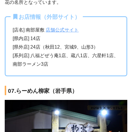
花の名所となっています。
お店情報（外部サイト）
[店名] 南部屋敷
店舗公式サイト
[県内店] 14店
[県外店] 24店（秋田12、宮城9、山形3）
[系列店] 八福どぜう庵1店、蔵八1店、六星軒1店、
南部ラーメン3店
07.らーめん柳家（岩手県）