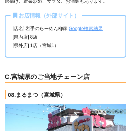
唐揚げ、野菜炒め、サラダ、お酒類もあります。
お店情報（外部サイト）
[店名] 岩手のらーめん柳家
Google検索結果
[県内店] 8店
[県外店] 1店（宮城1）
C.宮城県のご当地チェーン店
08.まるまつ（宮城県）