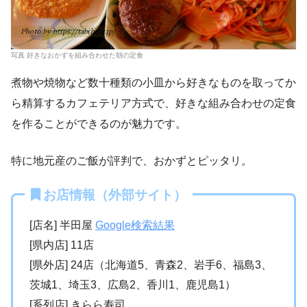
写真 好きなおかずを組み合わせた朝の定食
煮物や焼物など数十種類の小皿から好きなものを取ってか
ら精算するカフェテリア方式で、好きな組み合わせの定食
を作ることができるのが魅力です。
特に地元産のご飯が評判で、おかずとピッタリ。
お店情報（外部サイト）
[店名] 半田屋
Google検索結果
[県内店] 11店
[県外店] 24店（北海道5、青森2、岩手6、福島3、
茨城1、埼玉3、広島2、香川1、鹿児島1）
[系列店] きらら寿司