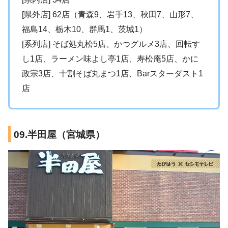
[県外店] 62店（青森9、岩手13、秋田7、山形7、
福島14、栃木10、群馬1、茨城1）
[系列店] そば処丸松5店、かつグルメ3店、回転す
し1店、ラーメン味よし亭1店、寿松庵5店、かに
政宗3店、十割そば丸まつ1店、Barスターダスト1
店
09.半田屋（宮城県）