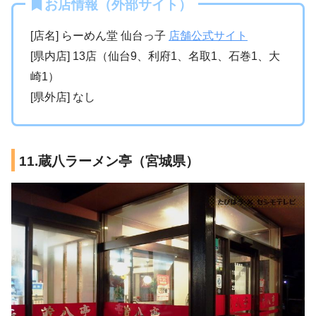
お店情報（外部サイト）
[店名] らーめん堂 仙台っ子
店舗公式サイト
[県内店] 13店（仙台9、利府1、名取1、石巻1、大
崎1）
[県外店] なし
11.蔵八ラーメン亭（宮城県）