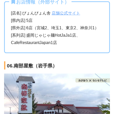
お店情報（外部サイト）
[店名] ぴょんぴょん舎
店舗公式サイト
[県内店] 5店
[県外店] 6店（宮城2、埼玉1、東京2、神奈川1）
[系列店] 盛岡じゃじゃ麺HotJaJa1店、
CafeRestaurantJapan1店
06.南部屋敷（岩手県）