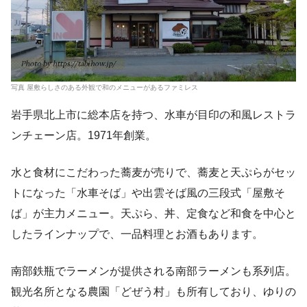
写真 屋敷らしさのある外観で和のメニューがあるファミレス
岩手県北上市に総本店を持つ、水車が目印の和風レストラ
ンチェーン店。1971年創業。
水と食材にこだわった蕎麦が売りで、蕎麦と天ぷらがセッ
トになった「水車そば」や出雲そば風の三段式「屋敷そ
ば」が主力メニュー。天ぷら、丼、定食など和食を中心と
したラインナップで、一品料理とお酒もあります。
南部鉄瓶でラーメンが提供される南部ラーメンも系列店。
観光名所となる農園「どぜう村」も所有しており、ゆりの