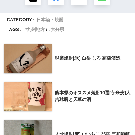
CATEGORY :
日本酒・焼酎
TAGS :
九州地方
大分県
球磨焼酎[米] 白岳 しろ 高橋酒造
熊本県のオススメ焼酎10選[芋米麦]人
吉球磨と天草の酒
大分焼酎[麦] いいちこ 25度 三和酒類