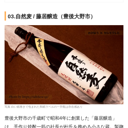
03.自然麦 / 藤居醸造（豊後大野市）
写真 白い紙巻きで包まれた和紙ラベルの一升瓶は存在感あり
豊後大野市の千歳町で昭和4年に創業した「藤居醸造」
は、手作り焼酎一筋の社長が杜氏を務める小さな蔵。製麹