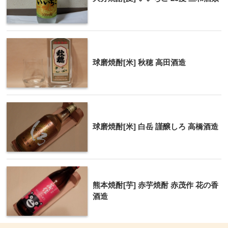
球磨焼酎[米] 秋穂 高田酒造
球磨焼酎[米] 白岳 謹醸しろ 高橋酒造
熊本焼酎[芋] 赤芋焼酎 赤茂作 花の香
酒造