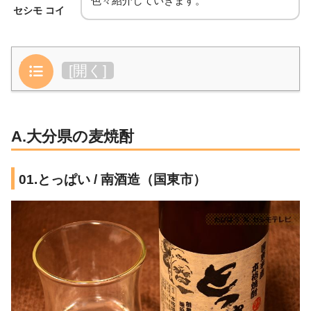
色々紹介していきます。
セシモ コイ
目次
[
開く
]
A.大分県の麦焼酎
01.とっぱい / 南酒造（国東市）