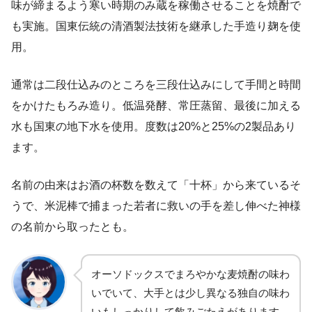
味が締まるよう寒い時期のみ蔵を稼働させることを焼酎で
も実施。国東伝統の清酒製法技術を継承した手造り麹を使
用。
通常は二段仕込みのところを三段仕込みにして手間と時間
をかけたもろみ造り。低温発酵、常圧蒸留、最後に加える
水も国東の地下水を使用。度数は20%と25%の2製品あり
ます。
名前の由来はお酒の杯数を数えて「十杯」から来ているそ
うで、米泥棒で捕まった若者に救いの手を差し伸べた神様
の名前から取ったとも。
オーソドックスでまろやかな麦焼酎の味わ
いでいて、大手とは少し異なる独自の味わ
いもしっかりして飲みごたえがあります。