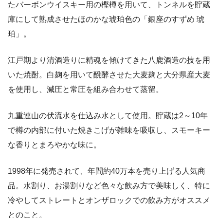
たバーボンウイスキー用の樫樽を用いて、トンネルを貯蔵
庫にして熟成させたほのかな琥珀色の「銀座のすずめ 琥
珀」。
江戸期より清酒造りに精魂を傾けてきた八鹿酒造の技を用
いた焼酎。白麹を用いて醗酵させた大麦麹と大分県産大麦
を使用し、減圧と常圧を組み合わせて蒸留。
九重連山の伏流水を仕込み水として使用。貯蔵は2～10年
で樽の内部に付いた焼きこげが雑味を吸収し、スモーキー
な香りとまろやかな味に。
1998年に発売されて、年間約40万本を売り上げる人気商
品。水割り、お湯割りなど色々な飲み方で美味しく、特に
冷やしてストレートとオンザロックでの飲み方がオススメ
とのこと。