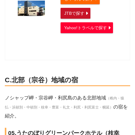
JTBで探す
Yahoo!トラベルで探す
C.北部（宗谷）地域の宿
ノシャップ岬・宗谷岬・利尻島のある北部地域
（稚内・猿
の宿を
払・浜頓別・中頓別・枝幸・豊富・礼文・利尻・利尻富士・幌延）
紹介。
05.うたのぼりグリーンパークホテル（枝幸