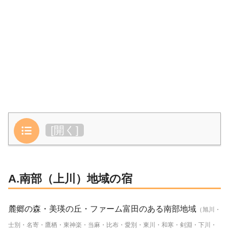
目次
[
開く
]
A.南部（上川）地域の宿
麓郷の森・美瑛の丘・ファーム富田のある南部地域
（旭川・
士別・名寄・鷹栖・東神楽・当麻・比布・愛別・東川・和寒・剣淵・下川・