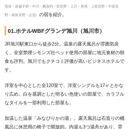
美深・音威子府・中川・幌加内・富良野・上川・美瑛・上富良野・中富良
の宿を紹介。
野・南富良野・占冠）
01.ホテルWBFグランデ旭川（旭川市）
JR旭川駅東口から徒歩2分。温泉の露天風呂が雰囲気良
く、全室禁煙シモンズ社ベッド使用の部屋に地元食材の朝
食も評判。旭川でもクチコミ評価が高いビジネスホテルで
す。
洋室を中心とした全120室で、洋室シングルも17㎡とかな
り広め。白を基調とした明るい色使いの部屋で、カラフル
なタイルを一部利用した部屋も。
加温した温泉「みなぴりかの湯」。露天風呂は石造りの桶
風呂に休憩用の椅子で開放的。内湯も3つ湯舟があり、雰