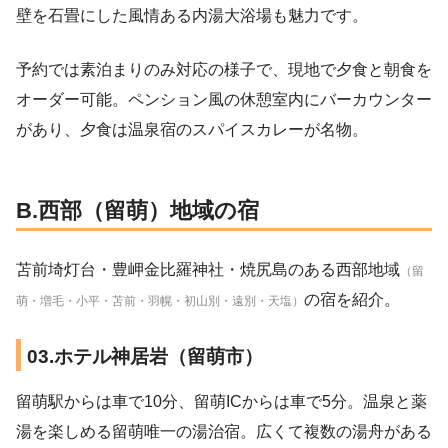
壁を石畳にした風情ある内湯大浴場も魅力です。
予約では素泊まりのみ対応の様子で、現地で夕食と朝食を
オーダー可能。ペンション風の休憩室内にバーカウンター
があり、夕食は温泉宿のスパイスカレーが名物。
B.西部（留萌）地域の宿
苫前埼灯台・豊岬金比羅神社・焼尻島のある西部地域
（留
の宿を紹介。
萌・増毛・小平・苫前・羽幌・初山別・遠別・天塩）
03.ホテル神居岩（留萌市）
留萌駅からは車で10分、留萌ICからは車で5分。温泉と薬
湯を楽しめる留萌唯一の湯治宿。広くて複数の湯舟がある