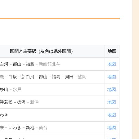
区間と主要駅（灰色は県外区間）
地図
白河－郡山－福島
－新函館北斗
地図
磯－
白坂－新白河－郡山－福島－貝田
－盛岡
地図
祭山
－水戸
地図
津若松－徳沢
－新津
地図
わき
地図
来－いわき－新地
－仙台
地図