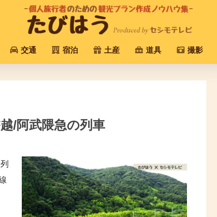
交通
宿泊
土産
道具
撮影
越/阿武隈急の列車
光列
線