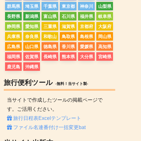
群馬県
埼玉県
千葉県
東京都
神奈川
山梨県
長野県
新潟県
富山県
石川県
福井県
岐阜県
静岡県
愛知県
三重県
滋賀県
京都府
大阪府
兵庫県
奈良県
和歌山
鳥取県
島根県
岡山県
広島県
山口県
徳島県
香川県
愛媛県
高知県
福岡県
佐賀県
長崎県
熊本県
大分県
宮崎県
鹿児島
沖縄県
旅行便利ツール
-無料！当サイト製-
当サイトで作成したツールの掲載ページで
す。ご活用ください。
旅行日程表Excelテンプレート
ファイル名連番付け一括変更bat