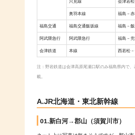
只見線
会津若松
奥羽本線
福島－赤
福島交通
福島交通飯坂線
福島－飯
阿武隈急行
阿武隈急行
福島－兜
会津鉄道
本線
西若松－
注：野岩鉄道は会津高原尾瀬口駅のみ福島県内で、
載。
A.JR北海道・東北新幹線
01.新白河→郡山（須賀川市）