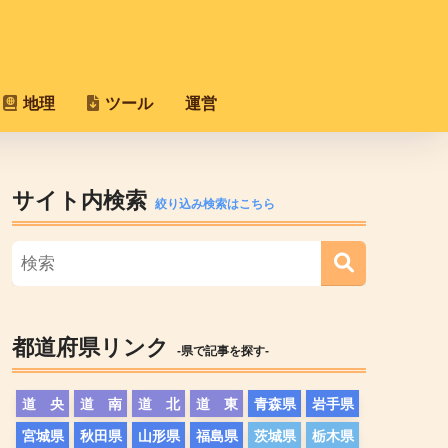
地理
ツール
運営
サイト内検索
絞り込み検索はこちら
都道府県リンク
-県で記事を探す-
道 央
道 南
道 北
道 東
青森県
岩手県
宮城県
秋田県
山形県
福島県
茨城県
栃木県