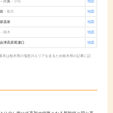
－只見
－小出
地図
岩
－新庄
地図
坂温泉
地図
－槻木
地図
会津高原尾瀬口
地図
基本は栃木県の鬼怒川エリアを走るため栃木県の記事に記