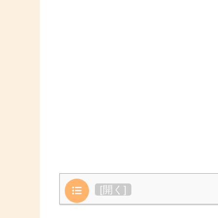
目次
[
開く
]