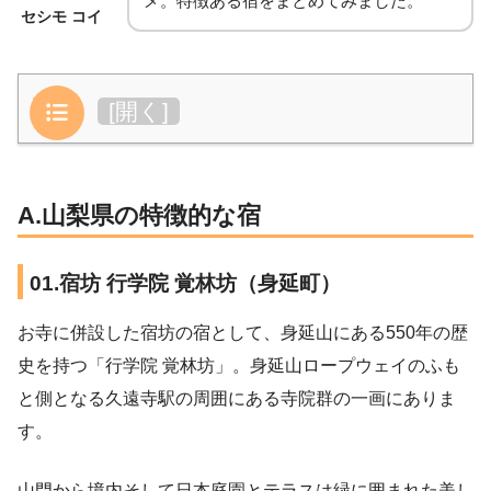
メ。特徴ある宿をまとめてみました。
セシモ コイ
目次
[
開く
]
A.山梨県の特徴的な宿
01.宿坊 行学院 覚林坊（身延町）
お寺に併設した宿坊の宿として、身延山にある550年の歴
史を持つ「行学院 覚林坊」。身延山ロープウェイのふも
と側となる久遠寺駅の周囲にある寺院群の一画にありま
す。
山門から境内そして日本庭園とテラスは緑に囲まれた美し