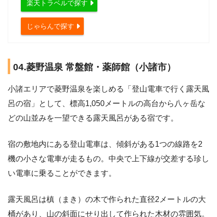
楽天トラベルで探す
じゃらんで探す
04.菱野温泉 常盤館・薬師館（小諸市）
小諸エリアで菱野温泉を楽しめる「登山電車で行く露天風
呂の宿」として、標高1,050メートルの高台から八ヶ岳な
どの山並みを一望できる露天風呂がある宿です。
宿の敷地内にある登山電車は、傾斜がある1つの線路を2
機の小さな電車が走るもの。中央で上下線が交差する珍し
い電車に乗ることができます。
露天風呂は槙（まき）の木で作られた直径2メートルの大
桶があり、山の斜面にせり出して作られた木材の雰囲気。