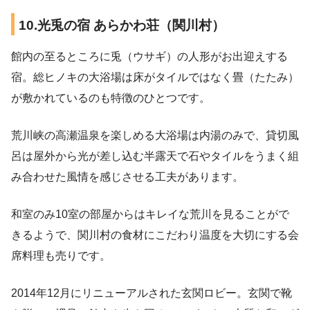
10.光兎の宿 あらかわ荘（関川村）
館内の至るところに兎（ウサギ）の人形がお出迎えする
宿。総ヒノキの大浴場は床がタイルではなく畳（たたみ）
が敷かれているのも特徴のひとつです。
荒川峡の高瀬温泉を楽しめる大浴場は内湯のみで、貸切風
呂は屋外から光が差し込む半露天で石やタイルをうまく組
み合わせた風情を感じさせる工夫があります。
和室のみ10室の部屋からはキレイな荒川を見ることがで
きるようで、関川村の食材にこだわり温度を大切にする会
席料理も売りです。
2014年12月にリニューアルされた玄関ロビー。玄関で靴