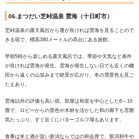
06.まつだい芝峠温泉 雲海（十日町市）
芝峠温泉の露天風呂から運が良ければ雲海を見ることので
きる宿で、標高380メートルの高台にある旅館。
早朝5時から楽しめる露天風呂では、季節や天気など条件
が良ければ雲海が発生。雲海が発生しない日でも近くの棚
田から遠くの山並みまで絶景が広がり、冬の雪景色も見ご
たえあり。
雲海以外の評価も高い宿。部屋は和室を中心とした8～10
畳で、ロビーからの景色や木材を活かした和の廊下も雰囲
気たっぷり。すぐ近くにパターゴルフ場もあります。
食事は米と酒が旨い新潟ならではの和会席で、新潟和牛や