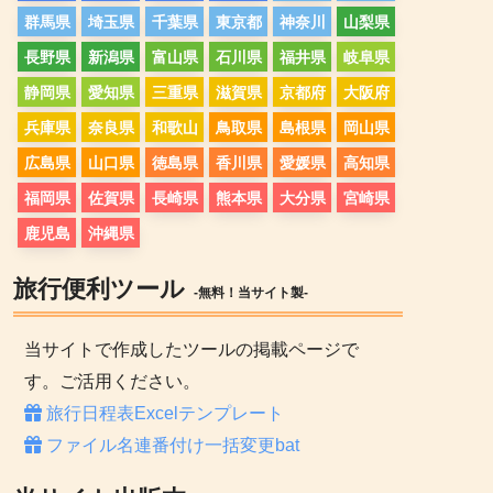
群馬県
埼玉県
千葉県
東京都
神奈川
山梨県
長野県
新潟県
富山県
石川県
福井県
岐阜県
静岡県
愛知県
三重県
滋賀県
京都府
大阪府
兵庫県
奈良県
和歌山
鳥取県
島根県
岡山県
広島県
山口県
徳島県
香川県
愛媛県
高知県
福岡県
佐賀県
長崎県
熊本県
大分県
宮崎県
鹿児島
沖縄県
旅行便利ツール
-無料！当サイト製-
当サイトで作成したツールの掲載ページで
す。ご活用ください。
旅行日程表Excelテンプレート
ファイル名連番付け一括変更bat