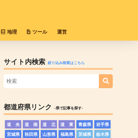
地理
ツール
運営
サイト内検索
絞り込み検索はこちら
都道府県リンク
-県で記事を探す-
道 央
道 南
道 北
道 東
青森県
岩手県
宮城県
秋田県
山形県
福島県
茨城県
栃木県