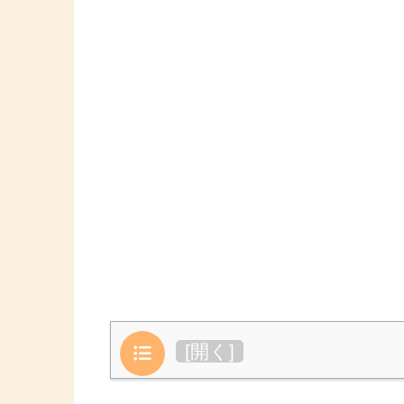
目次
[
開く
]