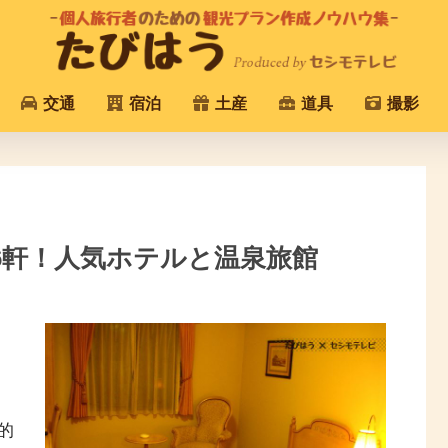
交通
宿泊
土産
道具
撮影
6軒！人気ホテルと温泉旅館
的